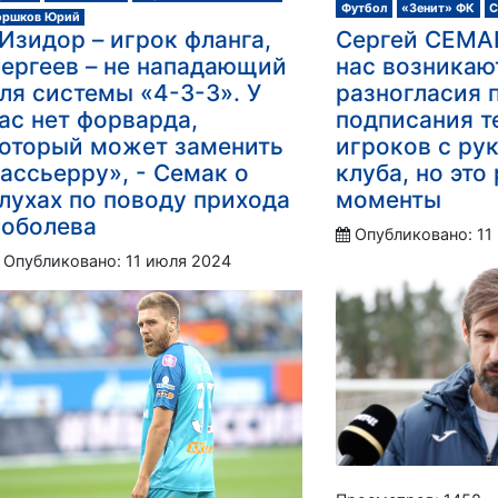
Футбол
«Зенит» ФК
С
оршков Юрий
Изидор – игрок фланга,
Сергей СЕМАК
ергеев – не нападающий
нас возникаю
ля системы «4-3-3». У
разногласия 
ас нет форварда,
подписания т
оторый может заменить
игроков с ру
ассьерру», - Семак о
клуба, но это
лухах по поводу прихода
моменты
оболева
Опубликовано: 11
Опубликовано: 11 июля 2024