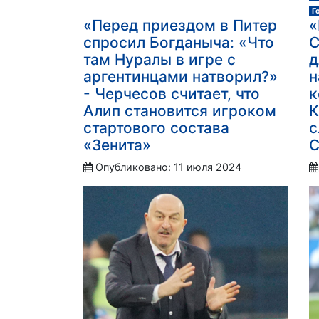
Г
«Перед приездом в Питер
«
спросил Богданыча: «Что
С
там Нуралы в игре с
д
аргентинцами натворил?»
н
- Черчесов считает, что
к
Алип становится игроком
К
стартового состава
с
«Зенита»
С
Опубликовано: 11 июля 2024