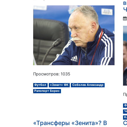
в
Ч
Просмотров: 1035
Футбол
«Зенит» ФК
Соболев Александр
Рапопорт Борис
П
Ф
Ч
К
«Трансферы «Зенита»? В
С