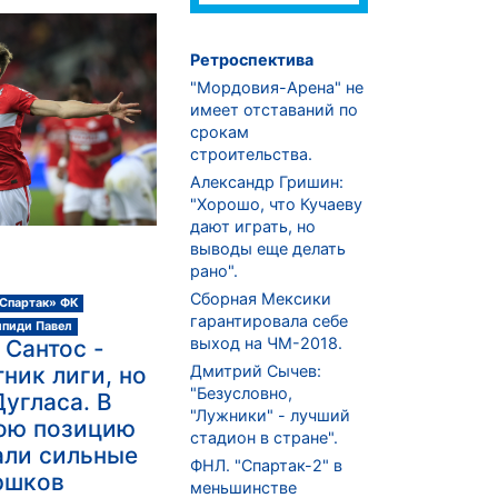
Ретроспектива
"Мордовия-Арена" не
имеет отставаний по
срокам
строительства.
Александр Гришин:
"Хорошо, что Кучаеву
дают играть, но
выводы еще делать
рано".
Сборная Мексики
Спартак» ФК
гарантировала себе
ипиди Павел
выход на ЧМ-2018.
 Сантос -
Дмитрий Сычев:
ник лиги, но
"Безусловно,
Дугласа. В
"Лужники" - лучший
мою позицию
стадион в стране".
али сильные
ФНЛ. "Спартак-2" в
оршков
меньшинстве