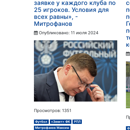
заявке у каждого клуба по
с
25 игроков. Условия для
п
всех равны», -
п
Митрофанов
Г
п
Опубликовано: 11 июля 2024
т
к
Просмотров: 1351
П
Футбол
«Зенит» ФК
РПЛ
Митрофанов Максим
Ф