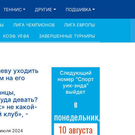
ТЕННИС
ДРУГИЕ
ПОДШИВКА
ДЫ
ЛИГА ЧЕМПИОНОВ
ЛИГА ЕВРОПЫ
КОЭФ. УЕФА
ЗАВЕРШЕННЫЕ ТУРНИРЫ
еву уходить
Следующий
м на его
номер "Спорт
уик-энда"
нцы,
выйдет
уда девать?
в
к» не какой-
 клуб», -
понедельник,
10 августа
 июля 2024