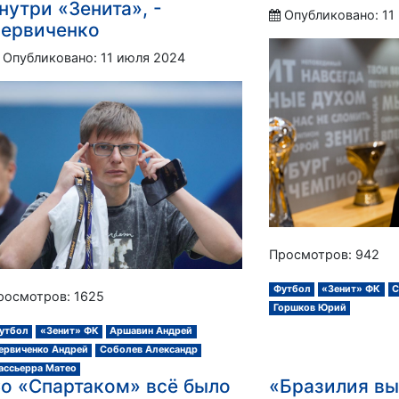
нутри «Зенита», -
Опубликовано: 11
ервиченко
Опубликовано: 11 июля 2024
Просмотров: 942
Футбол
«Зенит» ФК
С
росмотров: 1625
Горшков Юрий
утбол
«Зенит» ФК
Аршавин Андрей
ервиченко Андрей
Соболев Александр
ассьерра Матео
о «Спартаком» всё было
«Бразилия вы