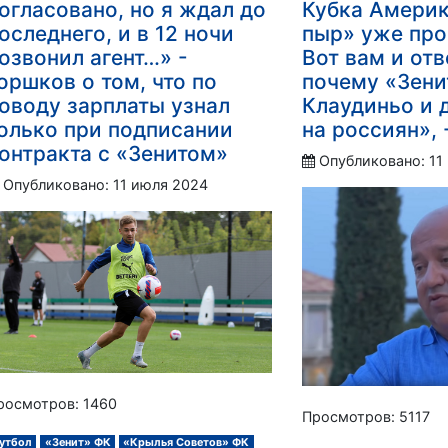
огласовано, но я ждал до
Кубка Америк
оследнего, и в 12 ночи
пыр» уже про
озвонил агент…» -
Вот вам и отв
оршков о том, что по
почему «Зени
оводу зарплаты узнал
Клаудиньо и 
олько при подписании
на россиян»,
онтракта с «Зенитом»
Опубликовано: 11
Опубликовано: 11 июля 2024
росмотров: 1460
Просмотров: 5117
утбол
«Зенит» ФК
«Крылья Советов» ФК