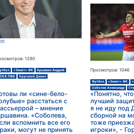
ПЛ
росмотров: 1290
Просмотров: 1046
утбол
«Зенит» ФК
Аршавин Андрей
СКА ПФК
Круговой Данил
Футбол
«Зенит» ФК
«
Соболев Александр
Ст
отовы ли «сине-бело-
«Понятно, что
олубые» расстаться с
лучший защит
ассьеррой – мнение
я не иду под 
ршавина. «Соболева,
сборной на 
сли вспомнить все его
тоже приезж
раки, могут не принять
игроки», - Г