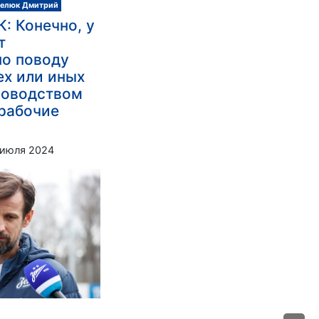
елюк Дмитрий
: Конечно, у
т
по поводу
ех или иных
ководством
 рабочие
 июля 2024