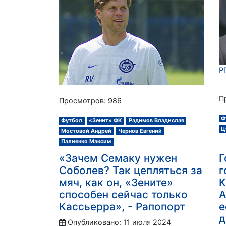
Р
П
Просмотров: 986
Ф
Футбол
«Зенит» ФК
Радимов Владислав
Ц
Мостовой Андрей
Чернов Евгений
Палиенко Максим
«Зачем Семаку нужен
Г
Соболев? Так цепляться за
г
мяч, как он, «Зените»
К
способен сейчас только
А
Кассьерра», - Рапопорт
е
д
Опубликовано: 11 июля 2024