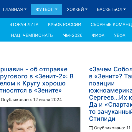
ГЛАВНАЯ
ФУТБОЛ
ХОККЕЙ
БАСКЕТБОЛ
ВТОРАЯ ЛИГА
КУБОК РОССИИ
СБОРНЫЕ КОМАН
НАЦ. ЧЕМПИОНАТЫ
ЧМ-2026
ФИФА
УЕФА
ршавин - об отправке
«Зачем Собол
ругового в «Зенит-2»: В
в «Зенит»? Та
елом к Кругу хорошо
позиции
тносятся в «Зените»
южноамерика
Сергеев…Их к
Опубликовано: 12 июля 2024
Да и «Спарта
то зачуханный
Стипиди
Опубликовано: 11