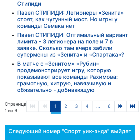
Стипиди
Павел СТИПИДИ: Легионеры «Зенита»
стоят, как чугунный мост. Но игры у
команды Семака нет
Павел СТИПИДИ: Оптимальный вариант
лимита - 3 легионера на поле и 7 в
заявке. Сколько там вчера забили
супермены из «Зенита» и «Спартака»?
В матче с «Зенитом» «Рубин»
продемонстрирует игру, которую
показывают все команды Рахимова:
грамотную, хитрую, навязчивую и
обязательно - добивающую
Страница
1
2
3
4
...
6
1 из 6
Следующий номер "Спорт уик-энда" выйдет