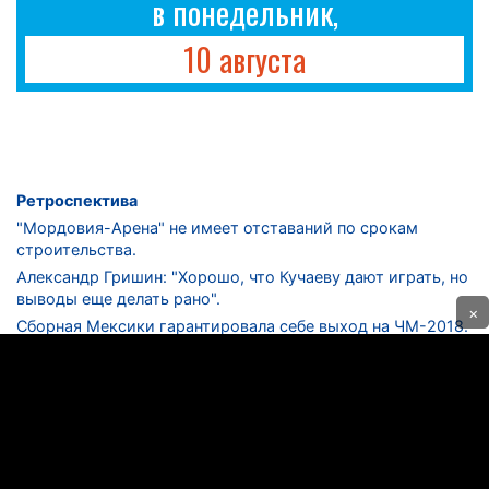
в понедельник,
10 августа
Ретроспектива
"Мордовия-Арена" не имеет отставаний по срокам
строительства.
Александр Гришин: "Хорошо, что Кучаеву дают играть, но
выводы еще делать рано".
×
Сборная Мексики гарантировала себе выход на ЧМ-2018.
Дмитрий Сычев: "Безусловно, "Лужники" - лучший
стадион в стране".
ФНЛ. "Спартак-2" в меньшинстве проиграл "Лучу-
Энергии".
ЦСКА одержал 250-ю "сухую" победу в чемпионатах
России.