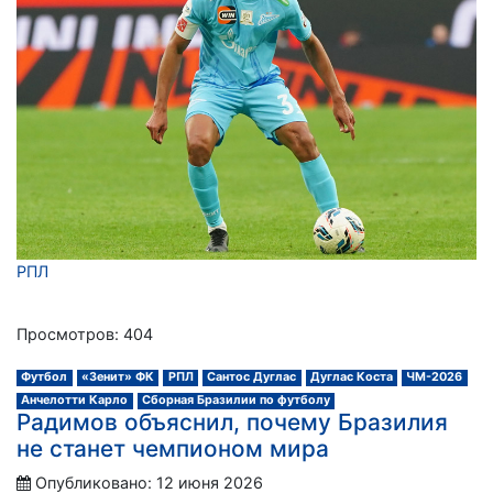
РПЛ
Просмотров: 404
Футбол
«Зенит» ФК
РПЛ
Сантос Дуглас
Дуглас Коста
ЧМ-2026
Анчелотти Карло
Сборная Бразилии по футболу
Радимов объяснил, почему Бразилия
не станет чемпионом мира
Опубликовано: 12 июня 2026