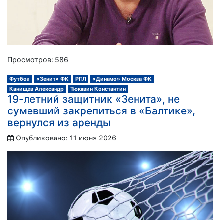
Просмотров: 586
Футбол
«Зенит» ФК
РПЛ
«Динамо» Москва ФК
Канищев Александр
Тюкавин Константин
19-летний защитник «Зенита», не
сумевший закрепиться в «Балтике»,
вернулся из аренды
Опубликовано: 11 июня 2026