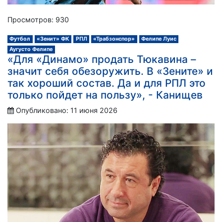
Просмотров: 930
Футбол
«Зенит» ФК
РПЛ
«Трабзонспор»
Фелипе Луис
Аугусто Фелипе
«Для «Динамо» продать Тюкавина –
значит себя обезоружить. В «Зените» и
так хороший состав. Да и для РПЛ это
только пойдет на пользу», - Канищев
Опубликовано: 11 июня 2026