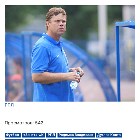
РПЛ
Просмотров: 542
Футбол
«Зенит» ФК
РПЛ
Радимов Владислав
Дуглас Коста