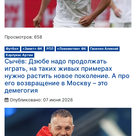
Просмотров: 658
Футбол
«Зенит» ФК
РПЛ
«Локомотив» ФК
Гасилин Алексей
Карпукас Артем
Сычёв: Дзюбе надо продолжать
играть, на таких живых примерах
нужно растить новое поколение. А про
его возвращение в Москву – это
демегогия
Опубликовано: 07 июня 2026