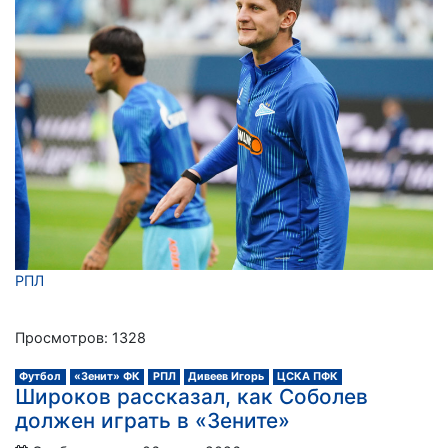
РПЛ
Просмотров: 1328
Футбол
«Зенит» ФК
РПЛ
Дивеев Игорь
ЦСКА ПФК
Широков рассказал, как Соболев
должен играть в «Зените»