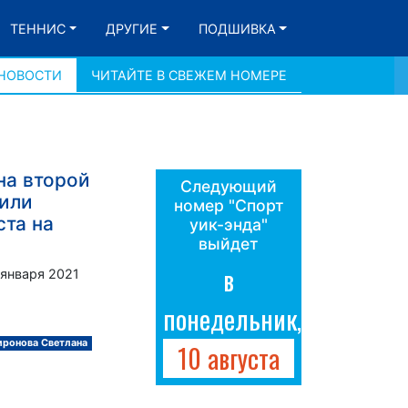
ТЕННИС
ДРУГИЕ
ПОДШИВКА
 НОВОСТИ
ЧИТАЙТЕ В СВЕЖЕМ НОМЕРЕ
на второй
Следующий
или
номер "Спорт
та на
уик-энда"
выйдет
в
 января 2021
понедельник,
ронова Светлана
10 августа