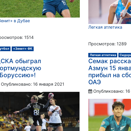
Зенит» в Дубае
Легкая атлетика
росмотров: 1514
Просмотров: 1289
утбол
«Зенит» ФК
Легкая атлетика
Сидор
СКА обыграл
Семак расска
ортмундскую
Азмун 15 янв
Боруссию»!
прибыл на сб
ОАЭ
Опубликовано: 16 января 2021
Опубликовано: 16