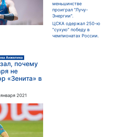
меньшинстве
проиграл "Лучу-
Энергии".
ЦСКА одержал 250-ю
"сухую" победу в
чемпионатах России.
ова Анжелика
зал, почему
аря не
ор «Зенита» в
 января 2021