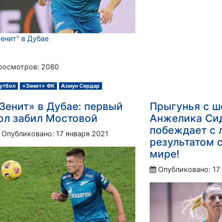
Зенит" в Дубае
росмотров: 2080
утбол
«Зенит» ФК
Азмун Сердар
Зенит» в Дубае: первый
Прыгунья с ш
ол забил Мостовой
Анжелика Си
побеждает с
Опубликовано: 17 января 2021
результатом 
мире!
Опубликовано: 17