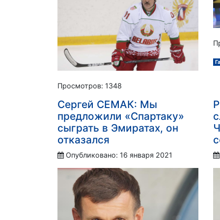
П
Г
Просмотров: 1348
Сергей СЕМАК: Мы
Р
предложили «Спартаку»
с
сыграть в Эмиратах, он
Ч
отказался
с
Опубликовано: 16 января 2021