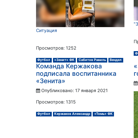
"
Ситуация
П
Просмотров: 1252
Ф
Футбол
«Зенит» ФК
Сабитов Равиль
Вендел
Команда Кержакова
«
подписала воспитанника
г
«Зенита»
Опубликовано: 17 января 2021
Просмотров: 1315
Футбол
Кержаков Александр
«Томь» ФК