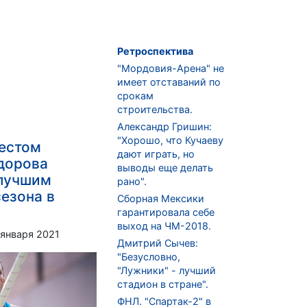
Ретроспектива
"Мордовия-Арена" не
имеет отставаний по
срокам
строительства.
Александр Гришин:
"Хорошо, что Кучаеву
естом
дают играть, но
дорова
выводы еще делать
 лучшим
рано".
сезона в
Сборная Мексики
гарантировала себе
выход на ЧМ-2018.
 января 2021
Дмитрий Сычев:
"Безусловно,
"Лужники" - лучший
стадион в стране".
ФНЛ. "Спартак-2" в