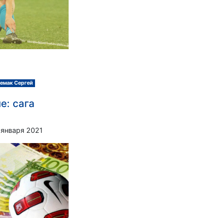
емак Сергей
е: сага
 января 2021