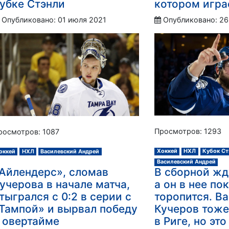
убке Стэнли
котором игра
Опубликовано: 01 июля 2021
Опубликовано: 26
Просмотров: 1293
росмотров: 1087
Хоккей
НХЛ
Кубок Ст
оккей
НХЛ
Василевский Андрей
Василевский Андрей
Айлендерс», сломав
В сборной жд
учерова в начале матча,
а он в нее по
тыгрался с 0:2 в серии с
торопится. В
Тампой» и вырвал победу
Кучеров тоже
 овертайме
в Риге, но это