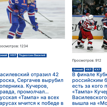
росмотров: 1234
оккей
НХЛ
Подколзин Василий
Просмотров: 912
Хоккей
НХЛ
КХЛ
асилевский отразил 42
В финале Куб
роска, Сергачев вырубил
российским 
оперника. Кучеров,
есть за кого 
равда, промолчал…
«Тампа» Куче
усская «Тампа» на всех
Василевского
арусах мчится к победе в
вышла на «Мо