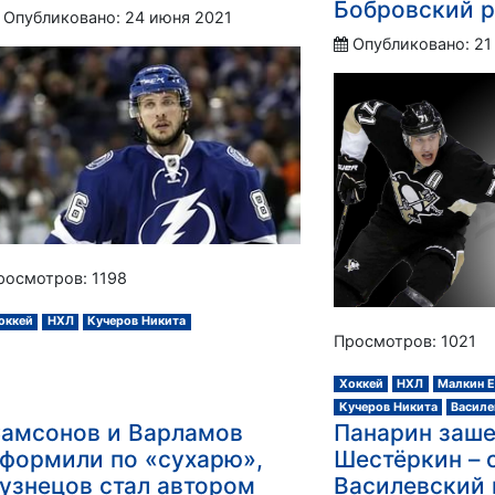
Бобровский 
Опубликовано: 24 июня 2021
Опубликовано: 21
росмотров: 1198
оккей
НХЛ
Кучеров Никита
Просмотров: 1021
Хоккей
НХЛ
Малкин Е
Кучеров Никита
Василе
амсонов и Варламов
Панарин заше
формили по «сухарю»,
Шестёркин – с
узнецов стал автором
Василевский 