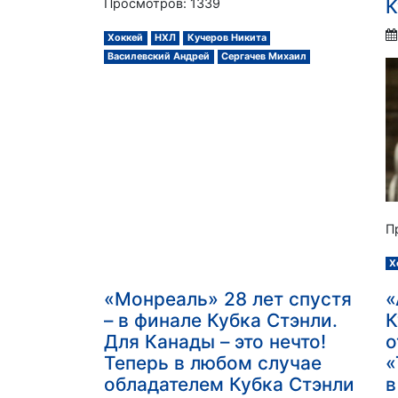
Просмотров: 1339
К
Хоккей
НХЛ
Кучеров Никита
Василевский Андрей
Сергачев Михаил
П
Х
«Монреаль» 28 лет спустя
«
– в финале Кубка Стэнли.
К
Для Канады – это нечто!
о
Теперь в любом случае
«
обладателем Кубка Стэнли
в