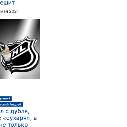
решит
 мая 2021
вгений
вский Андрей
л с дубля,
 «сухаря», а
не только