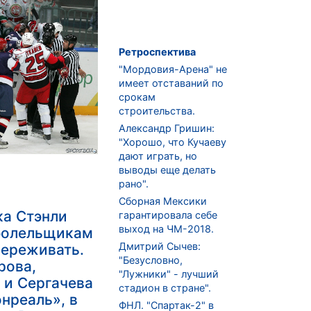
Ретроспектива
"Мордовия-Арена" не
имеет отставаний по
срокам
строительства.
Александр Гришин:
"Хорошо, что Кучаеву
дают играть, но
выводы еще делать
рано".
Сборная Мексики
ка Стэнли
гарантировала себе
выход на ЧМ-2018.
болельщикам
Дмитрий Сычев:
переживать.
"Безусловно,
рова,
"Лужники" - лучший
 и Сергачева
стадион в стране".
нреаль», в
ФНЛ. "Спартак-2" в