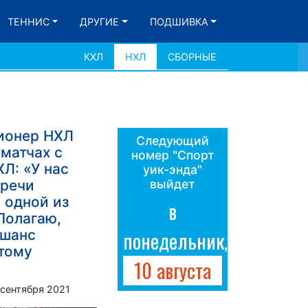
ТЕННИС
ДРУГИЕ
ПОДШИВКА
КХЛ
НХЛ
СБОРНЫЕ
ионер НХЛ
Следующий
 матчах с
номер "Спорт
Л: «У нас
уик-энда"
тречи
выйдет
 одной из
в
Полагаю,
 шанс
понедельник,
этому
10 августа
 сентября 2021