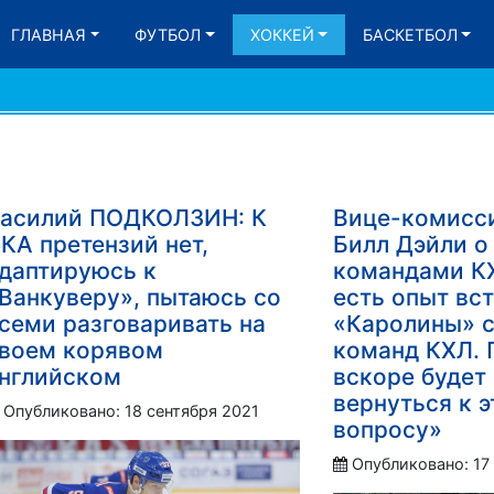
ГЛАВНАЯ
ФУТБОЛ
ХОККЕЙ
БАСКЕТБОЛ
асилий ПОДКОЛЗИН: К
Вице-комисс
КА претензий нет,
Билл Дэйли о
даптируюсь к
командами КХ
Ванкуверу», пытаюсь со
есть опыт вс
семи разговаривать на
«Каролины» с
воем корявом
команд КХЛ. 
нглийском
вскоре будет
вернуться к 
Опубликовано: 18 сентября 2021
вопросу»
Опубликовано: 17