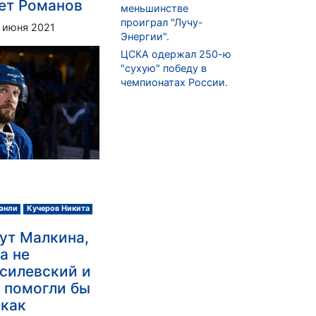
ет Романов
меньшинстве
проиграл "Лучу-
 июня 2021
Энергии".
ЦСКА одержал 250-ю
"сухую" победу в
чемпионатах России.
энли
Кучеров Никита
ут Малкина,
ка не
асилевский и
 помогли бы
 как