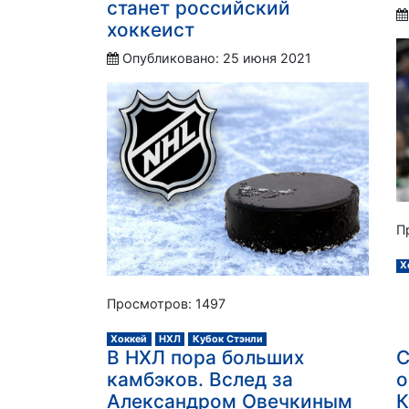
станет российский
хоккеист
Опубликовано: 25 июня 2021
П
Х
Просмотров: 1497
Хоккей
НХЛ
Кубок Стэнли
В НХЛ пора больших
С
камбэков. Вслед за
о
Александром Овечкиным
К