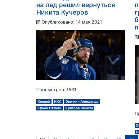
на лед решил вернуться
п
Никита Кучеров
г
б
Опубликовано: 14 мая 2021
п
Просмотров: 1531
Хоккей
НХЛ
Овечкин Александр
Кубок Стэнли
Кучеров Никита
П
Х
П