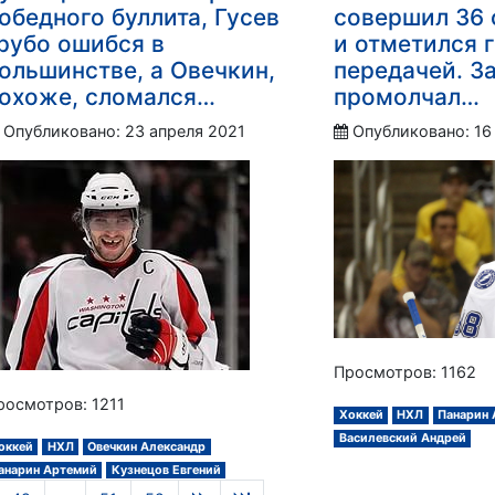
обедного буллита, Гусев
совершил 36 
рубо ошибся в
и отметился 
ольшинстве, а Овечкин,
передачей. З
охоже, сломался…
промолчал…
Опубликовано: 23 апреля 2021
Опубликовано: 16
Просмотров: 1162
росмотров: 1211
Хоккей
НХЛ
Панарин
Василевский Андрей
оккей
НХЛ
Овечкин Александр
анарин Артемий
Кузнецов Евгений