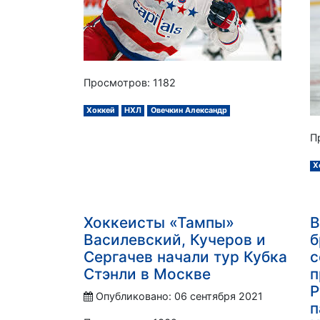
Просмотров: 1182
Хоккей
НХЛ
Овечкин Александр
П
Х
Хоккеисты «Тампы»
В
Василевский, Кучеров и
б
Сергачев начали тур Кубка
с
Стэнли в Москве
п
Р
Опубликовано: 06 сентября 2021
п