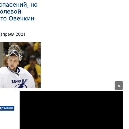
спасений, но
голевой
ато Овечкин
 апреля 2021
×
 Артемий