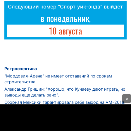
Следующий номер "Спорт уик-энда" выйдет
в понедельник,
10 августа
Ретроспектива
"Мордовия-Арена" не имеет отставаний по срокам
строительства.
Александр Гришин: "Хорошо, что Кучаеву дают играть, но
выводы еще делать рано".
×
Сборная Мексики гарантировала себе выход на ЧМ-2018.
Дмитрий Сычев: "Безусловно, "Лужники" - лучший
стадион в стране".
ФНЛ. "Спартак-2" в меньшинстве проиграл "Лучу-
Энергии".