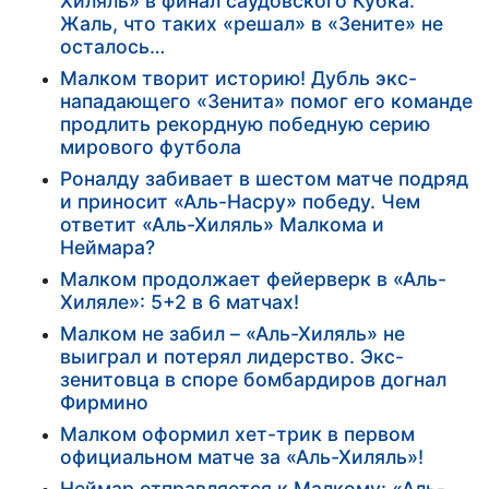
Хиляль» в финал саудовского Кубка.
Жаль, что таких «решал» в «Зените» не
осталось…
Малком творит историю! Дубль экс-
нападающего «Зенита» помог его команде
продлить рекордную победную серию
мирового футбола
Роналду забивает в шестом матче подряд
и приносит «Аль-Насру» победу. Чем
ответит «Аль-Хиляль» Малкома и
Неймара?
Малком продолжает фейерверк в «Аль-
Хиляле»: 5+2 в 6 матчах!
Малком не забил – «Аль-Хиляль» не
выиграл и потерял лидерство. Экс-
зенитовца в споре бомбардиров догнал
Фирмино
Малком оформил хет-трик в первом
официальном матче за «Аль-Хиляль»!
Неймар отправляется к Малкому: «Аль-