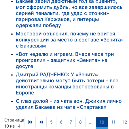
Бакаев забил дебютный гол за «Зенит»,
мог оформить дубль, но все завершилось
серией пенальти, где удар с «точки»
парировал Кержаков, и питерцы
одержали победу
Мостовой объяснил, почему не боится
конкуренции за место в составе «Зенита»
с Бакаевым
«Вот неделю и играем. Вчера часа три
проиграли» - защитник «Зенита» на
досуге
Дмитрий РАДЧЕНКО: У «Зенита»
действительно могут быть потери – все
иностранцы команды востребованы в
Европе
С глаз долой - из чата вон. Джикия лично
удалил Бакаева из чата «Спартака»
Страница
5
6
7
8
...
10
11
12
10 из 14