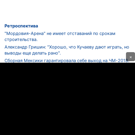
Ретроспектива
"Мордовия-Арена" не имеет отставаний по срокам
строительства.
Александр Гришин: "Хорошо, что Кучаеву дают играть, но
выводы еще делать рано".
×
Сборная Мексики гарантировала себе выход на ЧМ-2018.
Дмитрий Сычев: "Безусловно, "Лужники" - лучший
стадион в стране".
ФНЛ. "Спартак-2" в меньшинстве проиграл "Лучу-
Энергии".
ЦСКА одержал 250-ю "сухую" победу в чемпионатах
России.
КОНТАКТЫ