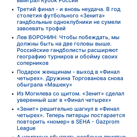
выиграл Кубок России
Третий финал - и вновь неудача. В год
столетия футбольного «Зенита»
гандбольные одноклубники не сумели
завоевать трофей
Лев ВОРОНИН: Чтобы побеждать, мы
должны быть на две головы выше.
Российские гандболисты расширяют
географию турниров и обойму своих
соперников
Подарок женщинам - выход в «Финал
четырех». Дружина Торгованова снова
обыграла «Машеку»
Из Могилева со щитом. «Зенит» сделал
уверенный шаг в «Финал четырех»
«Зенит» решительно шагнул в «Финал
четырех». Теперь питерцы постарается
повторить «номер» в SEHA - Gazprom
League
А чемпиона обыграть особенно приятно.