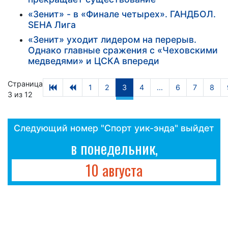
«Зенит» - в «Финале четырех». ГАНДБОЛ.
SEHA Лига
«Зенит» уходит лидером на перерыв.
Однако главные сражения с «Чеховскими
медведями» и ЦСКА впереди
Страница
1
2
3
4
...
6
7
8
3 из 12
Следующий номер "Спорт уик-энда" выйдет
в понедельник,
10 августа