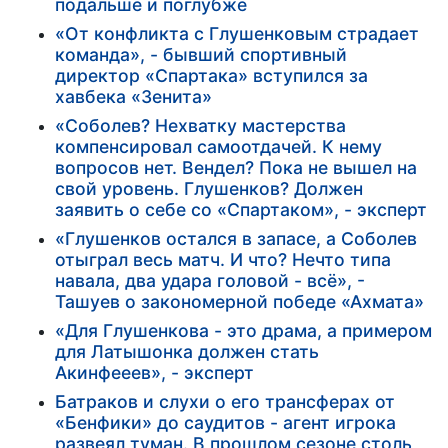
подальше и поглубже
«От конфликта с Глушенковым страдает
команда», - бывший спортивный
директор «Спартака» вступился за
хавбека «Зенита»
«Соболев? Нехватку мастерства
компенсировал самоотдачей. К нему
вопросов нет. Вендел? Пока не вышел на
свой уровень. Глушенков? Должен
заявить о себе со «Спартаком», - эксперт
«Глушенков остался в запасе, а Соболев
отыграл весь матч. И что? Нечто типа
навала, два удара головой - всё», -
Ташуев о закономерной победе «Ахмата»
«Для Глушенкова - это драма, а примером
для Латышонка должен стать
Акинфееев», - эксперт
Батраков и слухи о его трансферах от
«Бенфики» до саудитов - агент игрока
развеял туман. В прошлом сезоне столь