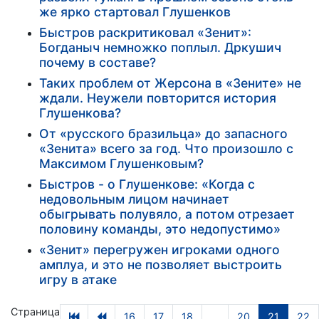
же ярко стартовал Глушенков
Быстров раскритиковал «Зенит»:
Богданыч немножко поплыл. Дркушич
почему в составе?
Таких проблем от Жерсона в «Зените» не
ждали. Неужели повторится история
Глушенкова?
От «русского бразильца» до запасного
«Зенита» всего за год. Что произошло с
Максимом Глушенковым?
Быстров - о Глушенкове: «Когда с
недовольным лицом начинает
обыгрывать полувяло, а потом отрезает
половину команды, это недопустимо»
«Зенит» перегружен игроками одного
амплуа, и это не позволяет выстроить
игру в атаке
Страница
16
17
18
...
20
21
22