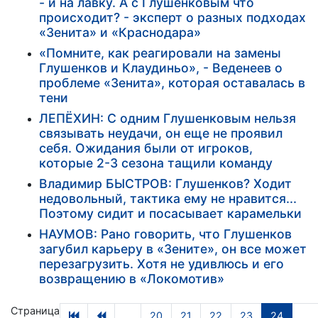
- и на лавку. А с Глушенковым что
происходит? - эксперт о разных подходах
«Зенита» и «Краснодара»
«Помните, как реагировали на замены
Глушенков и Клаудиньо», - Веденеев о
проблеме «Зенита», которая оставалась в
тени
ЛЕПЁХИН: С одним Глушенковым нельзя
связывать неудачи, он еще не проявил
себя. Ожидания были от игроков,
которые 2-3 сезона тащили команду
Владимир БЫСТРОВ: Глушенков? Ходит
недовольный, тактика ему не нравится...
Поэтому сидит и посасывает карамельки
НАУМОВ: Рано говорить, что Глушенков
загубил карьеру в «Зените», он все может
перезагрузить. Хотя не удивлюсь и его
возвращению в «Локомотив»
Страница
...
20
21
22
23
24
...