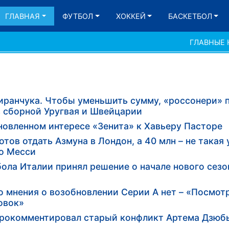
ГЛАВНАЯ
ФУТБОЛ
ХОККЕЙ
БАСКЕТБОЛ
ГЛАВНЫЕ
иранчука. Чтобы уменьшить сумму, «россонери» 
 сборной Уругвая и Швейцарии
новленном интересе «Зенита» к Хавьеру Пасторе
отов отдать Азмуна в Лондон, а 40 млн – не такая
о Месси
ла Италии принял решение о начале нового сезон
о мнения о возобновлении Серии А нет – «Посмот
овок»
 прокомментировал старый конфликт Артема Дзюб