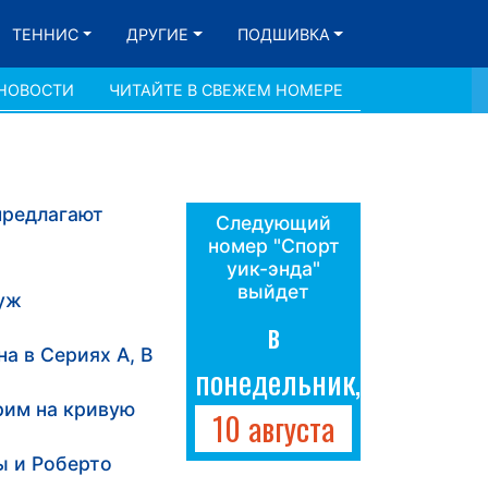
ТЕННИС
ДРУГИЕ
ПОДШИВКА
 НОВОСТИ
ЧИТАЙТЕ В СВЕЖЕМ НОМЕРЕ
предлагают
Следующий
номер "Спорт
уик-энда"
выйдет
 уж
в
а в Сериях А, В
понедельник,
рим на кривую
10 августа
ы и Роберто