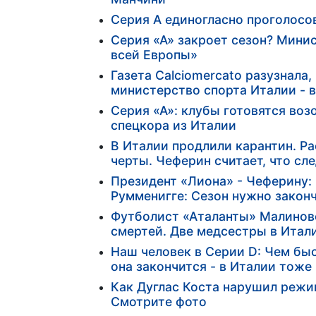
Серия А единогласно проголосо
Серия «А» закроет сезон? Мини
всей Европы»
Газета Calciomercato разузнала
министерство спорта Италии - 
Серия «А»: клубы готовятся во
спецкора из Италии
В Италии продлили карантин. Р
черты. Чеферин считает, что сл
Президент «Лиона» - Чеферину: 
Румменигге: Сезон нужно законч
Футболист «Аталанты» Малинов
смертей. Две медсестры в Итали
Наш человек в Серии D: Чем бы
она закончится - в Италии тоже
Как Дуглас Коста нарушил режи
Смотрите фото