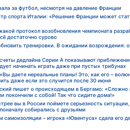
вала за футбол, несмотря на давление Франции
стр спорта Италии: «Решение Франции может ста
, какой протокол возобновления чемпионата разра
всё достаточно сурово
зобновить тренировки. В ожидании возрождения: о
асчеты дедлайна Серии А показывают приближени
едует начинать играть даже при пустых трибунах
«Вы даете нереальные планы! Это, как его – волю
ить даже если это случится после 30 июня
ский пишет о происходящем в Бергамо: «Сложно 
и покончили с собой! Так что сидите дома!»
стрее вы в России поймете серьезность ситуации
 поначалу собирались с друзьями
м самоизоляции – игрока «Ювентуса» сдала его д