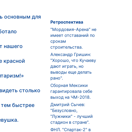
ть основным для
Ретроспектива
"Мордовия-Арена" не
ботало
имеет отставаний по
срокам
т нашего
строительства.
Александр Гришин:
е красной
"Хорошо, что Кучаеву
дают играть, но
выводы еще делать
нтаризм!»
рано".
Сборная Мексики
видеть столько
гарантировала себе
выход на ЧМ-2018.
, тем быстрее
Дмитрий Сычев:
"Безусловно,
"Лужники" - лучший
евушка.
стадион в стране".
ФНЛ. "Спартак-2" в