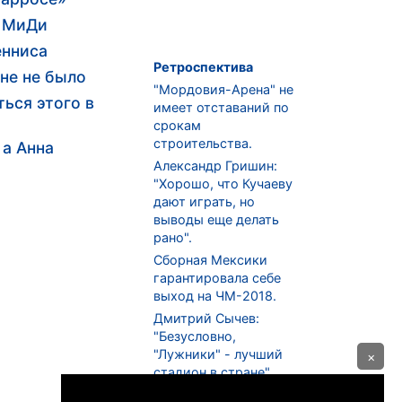
и МиДи
енниса
Ретроспектива
не не было
"Мордовия-Арена" не
ься этого в
имеет отставаний по
срокам
строительства.
 а Анна
Александр Гришин:
"Хорошо, что Кучаеву
дают играть, но
выводы еще делать
рано".
Сборная Мексики
гарантировала себе
выход на ЧМ-2018.
Дмитрий Сычев:
"Безусловно,
"Лужники" - лучший
×
стадион в стране".
ФНЛ. "Спартак-2" в