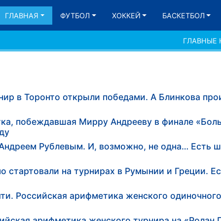
ГЛАВНАЯ
ФУТБОЛ
ХОККЕЙ
БАСКЕТБОЛ
ГЛАВНЫЕ
нир в Торонто открыли победами. А Блинкова прои
тка, побеждавшая Мирру Андрееву в финале «Бол
ду
 Андреем Рублевым. И, возможно, не одна… Есть 
о стартовали на турнирах в Румынии и Греции. Е
яти. Российская арифметика женского одиночного
сийская арифметика женского турнира на «Ролан 