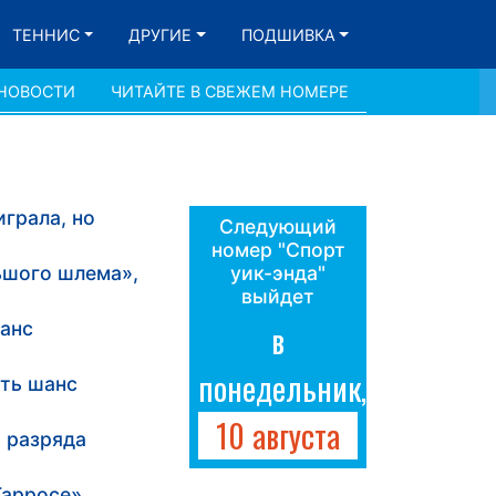
ТЕННИС
ДРУГИЕ
ПОДШИВКА
 НОВОСТИ
ЧИТАЙТЕ В СВЕЖЕМ НОМЕРЕ
грала, но
Следующий
номер "Спорт
ьшого шлема»,
уик-энда"
выйдет
шанс
в
понедельник,
сть шанс
10 августа
 разряда
Гарросе»