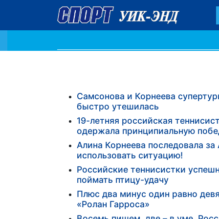
Самсонова и Корнеева супертур
быстро утешилась
19-летняя российская теннисис
одержала принципиальную побе
Алина Корнеева последовала за
использовать ситуацию!
Российские теннисистки успешн
поймать птицу-удачу
Плюс два минус один равно дев
«Ролан Гарроса»
Восемь пишем, две – в уме. Рос