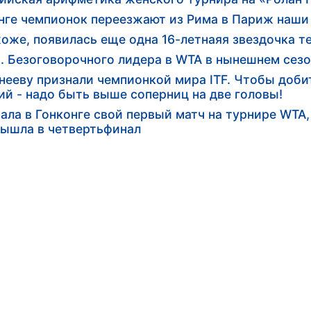
анге чемпионок переезжают из Рима в Париж наш
хоже, появилась еще одна 16-летнаяя звездочка т
а. Безоговорочного лидера в WTA в нынешнем сезо
нееву признали чемпионкой мира ITF. Чтобы добит
й - надо быть выше соперниц на две головы!
ала в Гонконге свой первый матч на турнире WTA,
вышла в четвертьфинал