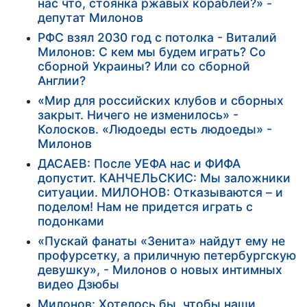
нас что, стоянка ржавых кораблей?» -
депутат Милонов
РФС взял 2030 год с потолка - Виталий
Милонов: С кем мы будем играть? Со
сборной Украины? Или со сборной
Англии?
«Мир для российских клубов и сборных
закрыт. Ничего не изменилось» -
Колосков. «Людоеды есть людоеды» -
Милонов
ДАСАЕВ: После УЕФА нас и ФИФА
допустит. КАНЧЕЛЬСКИС: Мы заложники
ситуации. МИЛОНОВ: Отказываются – и
поделом! Нам не придется играть с
подонками
«Пускай фанаты «Зенита» найдут ему не
профурсетку, а приличную петербургскую
девушку», - Милонов о новых интимных
видео Дзюбы
Милонов: Хотелось бы, чтобы наши