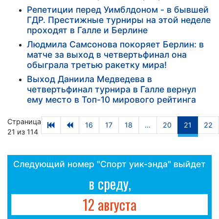
Репетиции перед Уимблдоном - в бывшей
ГДР. Престижные турниры на этой неделе
проходят в Галле и Берлине
Людмила Самсонова покоряет Берлин: в
матче за выход в четвертьфинал она
обыграла третью ракетку мира!
Выход Даниила Медведева в
четвертьфинал турнира в Галле вернул
ему место в Топ-10 мирового рейтинга
Страница
16
17
18
...
20
21
22
21 из 114
Следующий номер "Спорт уик-энда" выйдет
в среду,
12 августа