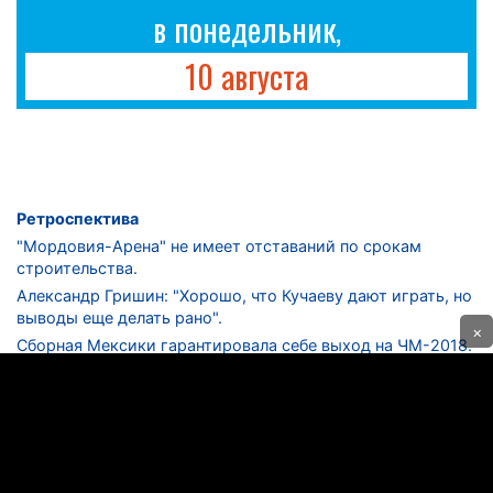
в понедельник,
10 августа
Ретроспектива
"Мордовия-Арена" не имеет отставаний по срокам
строительства.
Александр Гришин: "Хорошо, что Кучаеву дают играть, но
выводы еще делать рано".
×
Сборная Мексики гарантировала себе выход на ЧМ-2018.
Дмитрий Сычев: "Безусловно, "Лужники" - лучший
стадион в стране".
ФНЛ. "Спартак-2" в меньшинстве проиграл "Лучу-
Энергии".
ЦСКА одержал 250-ю "сухую" победу в чемпионатах