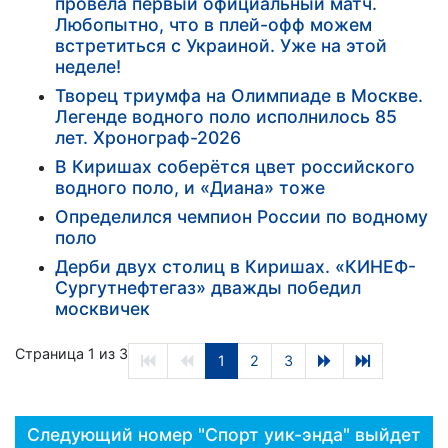
провела первый официальный матч.
Любопытно, что в плей-офф можем
встретиться с Украиной. Уже на этой
неделе!
Творец триумфа на Олимпиаде в Москве.
Легенде водного поло исполнилось 85
лет. Хронограф-2026
В Киришах соберётся цвет российского
водного поло, и «Диана» тоже
Определился чемпион России по водному
поло
Дерби двух столиц в Киришах. «КИНЕФ-
Сургутнефтегаз» дважды победил
москвичек
Страница 1 из 3
1
2
3
Следующий номер "Спорт уик-энда" выйдет