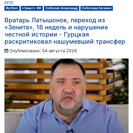
РПЛ
Футбол
«Зенит» ФК
Соболев Александр
Соболева Евгения
Вратарь Латышонок, переход из
«Зенита», 16 недель и нарушение
честной истории - Гурцкая
раскритиковал нашумевший трансфер
Опубликовано: 04 августа 2026