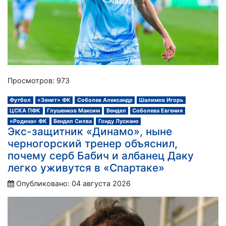
Просмотров: 973
Футбол
«Зенит» ФК
Соболев Александр
Шалимов Игорь
ЦСКА ПФК
Глушенков Максим
Вендел
Соболева Евгения
«Родина» ФК
Вендел Силва
Гонду Лусиано
Экс-защитник «Динамо», ныне
черногорский тренер объяснил,
почему серб Бабич и албанец Даку
легко уживутся в «Спартаке»
Опубликовано: 04 августа 2026