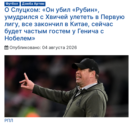
Футбол
Дзюба Артем
О Слуцком: «Он убил «Рубин»,
умудрился с Хвичей улететь в Первую
лигу, всe закончил в Китае, сейчас
будет частым гостем у Генича с
Нобелем»
Опубликовано: 04 августа 2026
РПЛ