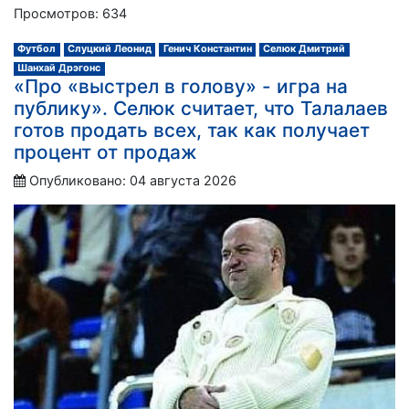
Просмотров: 634
Футбол
Слуцкий Леонид
Генич Константин
Селюк Дмитрий
Шанхай Дрэгонс
«Про «выстрел в голову» - игра на
публику». Селюк считает, что Талалаев
готов продать всех, так как получает
процент от продаж
Опубликовано: 04 августа 2026