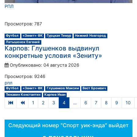
РПЛ
Просмотров: 787
Футбол
«Зенит» ФК
Гурцкая Тимур
Нижний Новгород
Латышонок Евгений
Карпов: Глушенков выдвинул
конкретные условия «Зениту»
Опубликовано: 04 августа 2026
Просмотров: 9246
рпл
Футбол
«Зенит» ФК
Глушенков Максим
Вест Бромвич
Тюкавин Константин
Карпов Иван
1
2
3
4
...
6
7
8
9
10
Следующий номер "Спорт уик-энда" выйдет