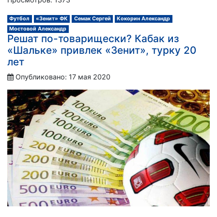
Футбол
«Зенит» ФК
Семак Сергей
Кокорин Александр
Мостовой Александр
Решат по-товарищески? Кабак из
«Шальке» привлек «Зенит», турку 20
лет
Опубликовано: 17 мая 2020