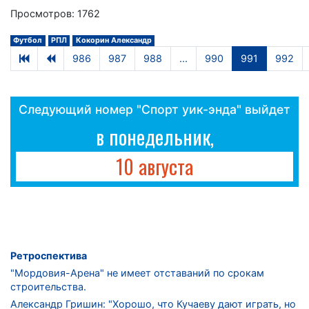
Просмотров: 1762
Футбол
РПЛ
Кокорин Александр
986
987
988
...
990
991
992
Следующий номер "Спорт уик-энда" выйдет
в понедельник,
10 августа
Ретроспектива
"Мордовия-Арена" не имеет отставаний по срокам
строительства.
Александр Гришин: "Хорошо, что Кучаеву дают играть, но