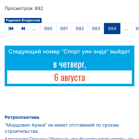
Просмотров: 892
Радимов Владислав
...
990
991
992
993
994
...
9
Следующий номер "Спорт уик-энда" выйдет
в четверг,
6 августа
Ретроспектива
"Мордовия-Арена" не имеет отставаний по срокам
строительства.
Александр Гришин: "Хорошо, что Кучаеву дают играть, но