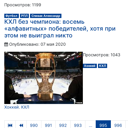
Просмотров: 1199
Футбол
РПЛ
Спивак Александр
КХЛ без чемпиона: восемь
«алфавитных» победителей, хотя при
этом не выиграл никто
Опубликовано: 07 мая 2020
Просмотров: 1043
Хоккей
КХЛ
Хоккей. КХЛ
990
991
992
993
...
995
996