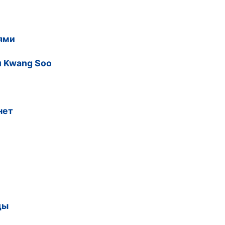
ями
u Kwang Soo
нет
ды