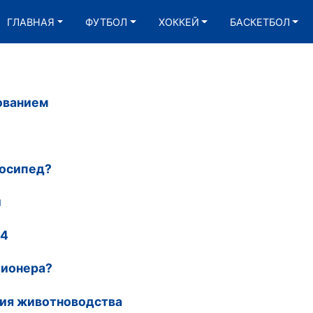
ГЛАВНАЯ
ФУТБОЛ
ХОККЕЙ
БАСКЕТБОЛ
ованием
лосипед?
й
D4
ционера?
ия животноводства