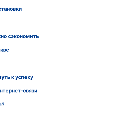
становки
жно сэкономить
скве
уть к успеху
нтернет-связи
е?