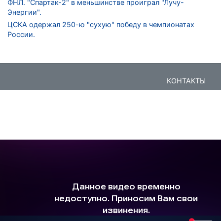
ФНЛ. "Спартак-2" в меньшинстве проиграл "Лучу-
Энергии".
ЦСКА одержал 250-ю "сухую" победу в чемпионатах
России.
КОНТАКТЫ