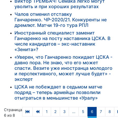
Виктор ТРЕМБАЧ: Семака легко могут
уволить и при хороших результатах
Чалов отменил отставку
Ганчаренко. ЧР-2020/21. Конкуренты не
дремлют. Матчи 19-го тура РПЛ
Иностранный специалист заменит
Ганчаренко на посту наставника ЦСКА. В
числе кандидатов – экс-наставник
«Зенита»?
«Уверен, что Ганчаренко покидает ЦСКА -
давно пора. Не знаю, что его может
спасти. Везите уже иностранца молодого
и перспективного, может лучше будет» -
эксперт
ЦСКА не побеждает в седьмом матче
подряд – теперь армейцы позволили
отыграться в меньшинстве «Уралу»
Страница
1
2
3
...
5
6
7
8
6 из 8