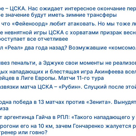
ре – ЦСКА. Нас ожидает интересное окончание пе
ое значение будут иметь зимние трансферы
 что «Фейеноорд» любит атаковать. Но мы тоже 
ле невнятной игры ЦСКА с хорватами призрак вес
роступает все отчетливее
ил «Реал» два года назад? Возмужавшие «комсом
ивез пенальти, а Эджуке свои моменты не реализо
ых нападающих и блестящая игра Акинфеева все
йцев в Лиге Европы. Матчи 11-го тура
звязки матча ЦСКА – «Рубин». Слуцкий после это
одна победа в 13 матчах против «Зенита». Вынудя
тиза
 аргентинца Гайча в РПЛ: «Такого нападающего у 
рогони его на 10 км, зачем Гончаренко жалуется 
 тренер или говно?