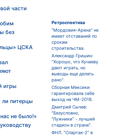
рвой части
Ретроспектива
любим
"Мордовия-Арена" не
ны без
имеет отставаний по
срокам
ольцы» ЦСКА
строительства.
Александр Гришин:
вал
"Хорошо, что Кучаеву
дают играть, но
ляют
выводы еще делать
рано".
й игры
Сборная Мексики
гарантировала себе
выход на ЧМ-2018.
т ли питерцы
Дмитрий Сычев:
"Безусловно,
нас не было!»
"Лужники" - лучший
руководству
стадион в стране".
ФНЛ. "Спартак-2" в