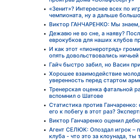
«Зенит»? Интереснее всех по иг
чемпионата, ну а дальше больш
Виктор ГАНЧАРЕНКО: Мы знаем,
Дежавю не во сне, а наяву? Пос
еврокубков для наших клубов п
И как этот «пионеротряд» гром
опять довольствовались ничьей
Гайч быстро забил, но Васин пр
Хорошее взаимодействие молод
уверенность перед стартом арме
Тренерская оценка фатальной ра
вспомнил о Шатове
Статистика против Ганчаренко: 
его к побегу в этот раз? Экспер
Виктор Ганчаренко оценил дебют
Агент СЕЛЮК: Опоздал игрок – п
клуба - что это за клоунада, ты