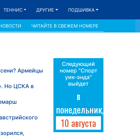
ТЕННИС
ДРУГИЕ
ПОДШИВКА
 НОВОСТИ
ЧИТАЙТЕ В СВЕЖЕМ НОМЕРЕ
Следующий
 осени? Армейцы
номер "Спорт
уик-энда"
выйдет
». Но ЦСКА в
в
демарш
понедельник,
 австрийского
10 августа
зорился,