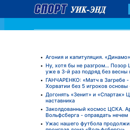
Агония и капитуляция. «Динамо» 
Ну, хотя бы не разгром… Позор
уже в 3-й раз подряд без весны
ГАНЧАРЕНКО: «Матч в Загребе - 
Хорватии без 5 игроков основы
Догонять «Зенит» и «Спартак» Ц
наставника
Заколдованный космос ЦСКА. Ар
Вольфсберга - оправдать нечем
Ужас нашего футбола продолжил
проиграв дома «Вольфсбергу»