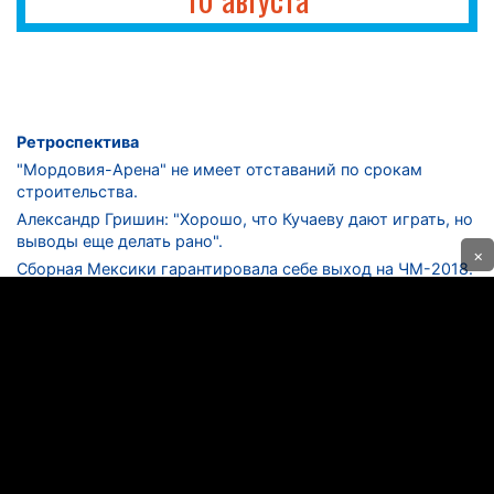
Ретроспектива
"Мордовия-Арена" не имеет отставаний по срокам
строительства.
Александр Гришин: "Хорошо, что Кучаеву дают играть, но
выводы еще делать рано".
×
Сборная Мексики гарантировала себе выход на ЧМ-2018.
Дмитрий Сычев: "Безусловно, "Лужники" - лучший
стадион в стране".
ФНЛ. "Спартак-2" в меньшинстве проиграл "Лучу-
Энергии".
ЦСКА одержал 250-ю "сухую" победу в чемпионатах
России.