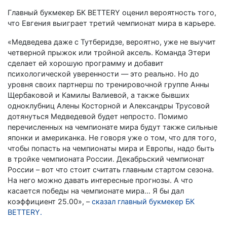
Главный букмекер БК BETTERY оценил вероятность того,
что Евгения выиграет третий чемпионат мира в карьере.
«Медведева даже с Тутберидзе, вероятно, уже не выучит
четверной прыжок или тройной аксель. Команда Этери
сделает ей хорошую программу и добавит
психологической уверенности — это реально. Но до
уровня своих партнерш по тренировочной группе Анны
Щербаковой и Камилы Валиевой, а также бывших
одноклубниц Алены Косторной и Александры Трусовой
дотянуться Медведевой будет непросто. Помимо
перечисленных на чемпионате мира будут также сильные
японки и американка. Не говоря уже о том, что для того,
чтобы попасть на чемпионаты мира и Европы, надо быть
в тройке чемпионата России. Декабрьский чемпионат
России – вот что стоит считать главным стартом сезона.
На него можно давать интересные прогнозы. А что
касается победы на чемпионате мира… Я бы дал
коэффициент 25.00», –
сказал главный букмекер БК
BETTERY.