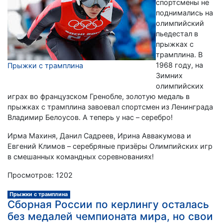
спортсмены не
поднимались на
олимпийский
пьедестал в
прыжках с
трамплина. В
1968 году, на
Прыжки с трамплина
Зимних
олимпийских
играх во французском Гренобле, золотую медаль в
прыжках с трамплина завоевал спортсмен из Ленинграда
Владимир Белоусов. А теперь у нас – серебро!
Ирма Махиня, Данил Садреев, Ирина Аввакумова и
Евгений Климов – серебряные призёры Олимпийских игр
в смешанных командных соревнованиях!
Просмотров: 1202
Прыжки с трамплина
Сборная России по керлингу осталась
без медалей чемпионата мира, но свои