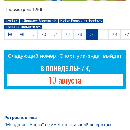
Просмотров: 1256
Футбол
«Динамо» Москва ФК
Кубок России по футболу
«Акрон» Тольятти ФК
...
70
71
72
73
74
...
76
77
Следующий номер "Спорт уик-энда" выйдет
в понедельник,
10 августа
Ретроспектива
"Мордовия-Арена" не имеет отставаний по срокам