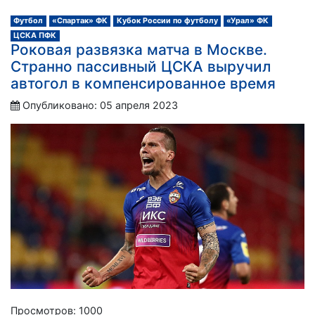
Футбол
«Спартак» ФК
Кубок России по футболу
«Урал» ФК
ЦСКА ПФК
Роковая развязка матча в Москве.
Странно пассивный ЦСКА выручил
автогол в компенсированное время
Опубликовано: 05 апреля 2023
Просмотров: 1000