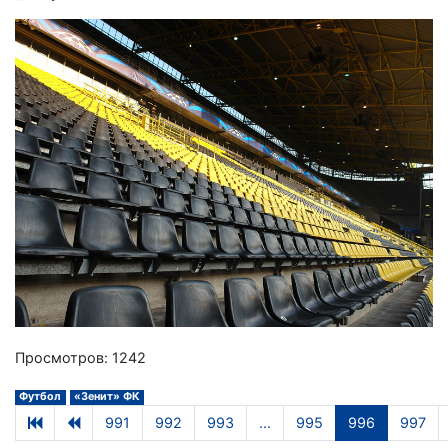
Просмотров: 1242
Футбол
«Зенит» ФК
991
992
993
...
995
996
997