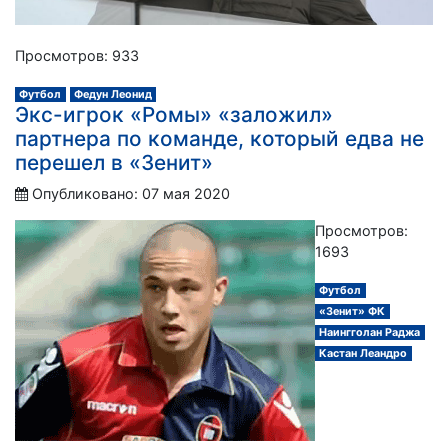
Просмотров: 933
Футбол
Федун Леонид
Экс-игрок «Ромы» «заложил»
партнера по команде, который едва не
перешел в «Зенит»
Опубликовано: 07 мая 2020
Просмотров:
1693
Футбол
«Зенит» ФК
Наингголан Раджа
Кастан Леандро