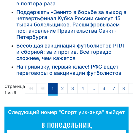
в полтора раза
Поддержать «Зенит» в борьбе за выход в
четвертьфинал Кубка России смогут 15
тысяч болельщиков. Расшифровываем
постановление Правительства Санкт-
Петербурга
Всеобщая вакцинация футболистов РПЛ
и сборной: за и против. Всё гораздо
сложнее, чем кажется
На прививку, первый класс! РФС ведет
переговоры о вакцинации футболистов
Страница
1
2
3
4
...
6
7
8
1 из 9
Следующий номер "Спорт уик-энда" выйдет
в понедельник,