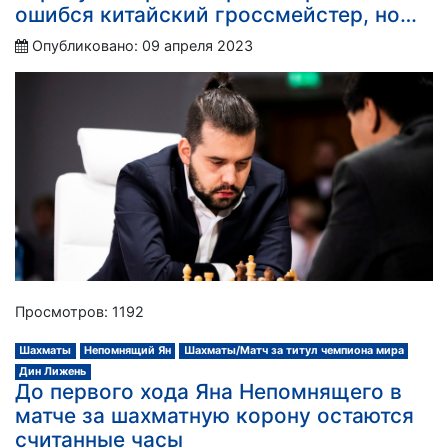
ошибся китайский гроссмейстер, но…
Опубликовано: 09 апреля 2023
Просмотров: 1192
Шахматы
Непомнящий Ян
Шахматы/Матч за титул чемпиона мира
Дин Лижень
До первого хода Яна Непомнящего в
матче за шахматную корону остаются
считанные часы