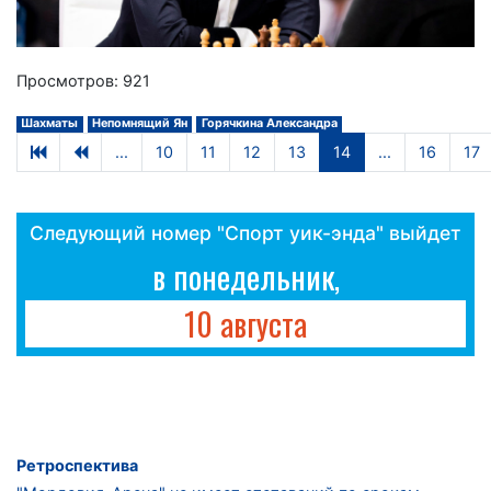
Просмотров: 921
Шахматы
Непомнящий Ян
Горячкина Александра
...
10
11
12
13
14
...
16
17
Следующий номер "Спорт уик-энда" выйдет
в понедельник,
10 августа
Ретроспектива