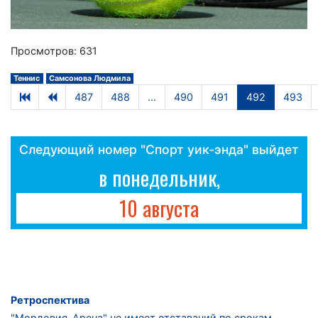
Просмотров: 631
Теннис
Самсонова Людмила
487
488
...
490
491
492
493
Следующий номер "Спорт уик-энда" выйдет
в понедельник,
10 августа
Ретроспектива
"Мордовия-Арена" не имеет отставаний по срокам