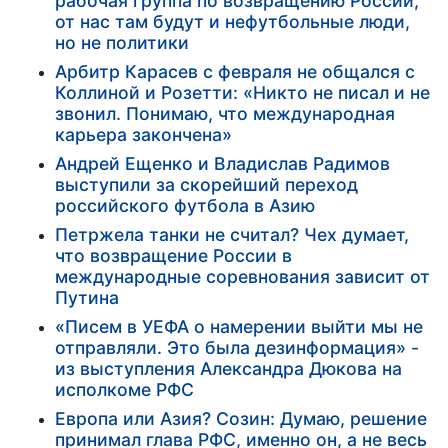
рабочая группа по возвращению России,
от нас там будут и нефутбольные люди,
но не политики
Арбитр Карасев с февраля не общался с
Коллиной и Розетти: «Никто не писал и не
звонил. Понимаю, что международная
карьера закончена»
Андрей Ещенко и Владислав Радимов
выступили за скорейший переход
российского футбола в Азию
Петржела танки не считал? Чех думает,
что возвращение России в
международные соревнования зависит от
Путина
«Писем в УЕФА о намерении выйти мы не
отправляли. Это была дезинформация» -
из выступления Александра Дюкова на
исполкоме РФС
Европа или Азия? Созин: Думаю, решение
принимал глава РФС, именно он, а не весь