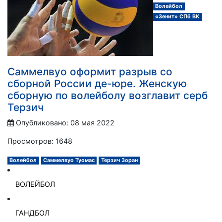
Волейбол
«Зенит» СПб ВК
Саммелвуо оформит разрыв со
сборной России де-юре. Женскую
сборную по волейболу возглавит серб
Терзич
Опубликовано: 08 мая 2022
Просмотров: 1648
Волейбол
Саммелвуо Туомас
Терзич Зоран
ВОЛЕЙБОЛ
ГАНДБОЛ