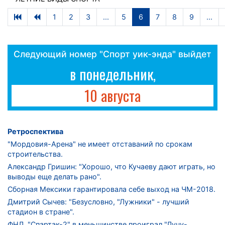
1
2
3
...
5
6
7
8
9
...
Следующий номер "Спорт уик-энда" выйдет
в понедельник,
10 августа
Ретроспектива
"Мордовия-Арена" не имеет отставаний по срокам
строительства.
Александр Гришин: "Хорошо, что Кучаеву дают играть, но
выводы еще делать рано".
Сборная Мексики гарантировала себе выход на ЧМ-2018.
Дмитрий Сычев: "Безусловно, "Лужники" - лучший
стадион в стране".
ФНЛ. "Спартак-2" в меньшинстве проиграл "Лучу-