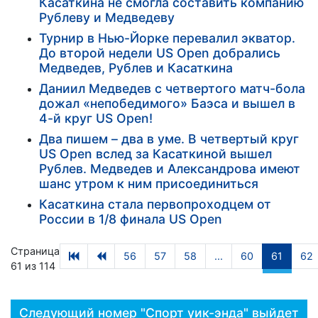
Касаткина не смогла составить компанию
Рублеву и Медведеву
Турнир в Нью-Йорке перевалил экватор.
До второй недели US Open добрались
Медведев, Рублев и Касаткина
Даниил Медведев с четвертого матч-бола
дожал «непобедимого» Баэса и вышел в
4-й круг US Open!
Два пишем – два в уме. В четвертый круг
US Open вслед за Касаткиной вышел
Рублев. Медведев и Александрова имеют
шанс утром к ним присоединиться
Касаткина стала первопроходцем от
России в 1/8 финала US Open
Страница
56
57
58
...
60
61
62
61 из 114
Следующий номер "Спорт уик-энда" выйдет