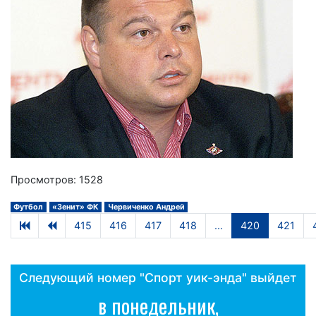
Просмотров: 1528
Футбол
«Зенит» ФК
Червиченко Андрей
415
416
417
418
...
420
421
Следующий номер "Спорт уик-энда" выйдет
в понедельник,