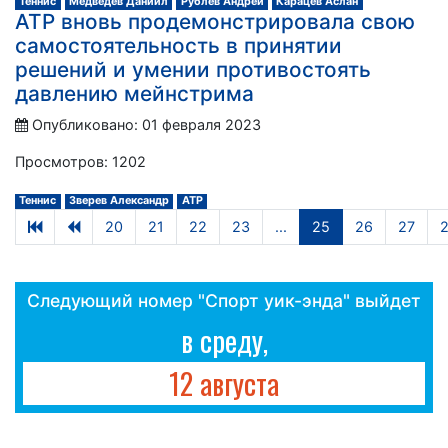
Теннис
Медведев Даниил
Рублев Андрей
Карацев Аслан
АТР вновь продемонстрировала свою
самостоятельность в принятии
решений и умении противостоять
давлению мейнстрима
Опубликовано: 01 февраля 2023
Просмотров: 1202
Теннис
Зверев Александр
АТР
20
21
22
23
...
25
26
27
Следующий номер "Спорт уик-энда" выйдет
в среду,
12 августа