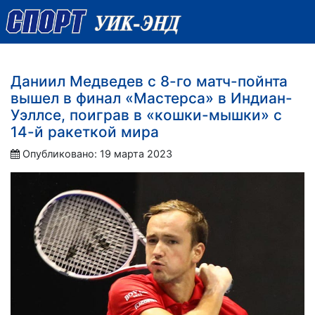
Даниил Медведев с 8-го матч-пойнта
вышел в финал «Мастерса» в Индиан-
Уэллсе, поиграв в «кошки-мышки» с
14-й ракеткой мира
Опубликовано: 19 марта 2023