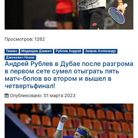
Просмотров: 1262
Теннис
Медведев Даниил
Рублев Андрей
Зверев Александр
Джокович Новак
Андрей Рублев в Дубае после разгрома
в первом сете сумел отыграть пять
матч-болов во втором и вышел в
четвертьфинал!
Опубликовано: 01 марта 2023