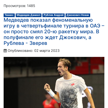
Просмотров: 1485
Теннис
Медведев Даниил
Рублев Андрей
Джокович Новак
Медведев показал феноменальную
игру в четвертьфинале турнира в ОАЭ –
он просто смял 20-ю ракетку мира. В
полуфинале его ждет Джокович, а
Рублева - Зверев
Опубликовано: 02 марта 2023