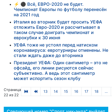
⚡️ ⚫ Всё, ЕВРО-2020 не будет.
Чемпионат Европы по футболу перенесён
на 2021 год
Италия во вторник будет просить УЕФА
отложить Евро-2020 и рассчитывает в
таком случае доиграть чемпионат и
еврокубки к 30 июня
УЕФА тоже не устоял перед натиском
коронавируса: евротурниры отменены. Не
стали ждать даже до вторника
Президент УЕФА: Один сантиметр – это не
офсайд, его линии рисуются сейчас
субъективно. А ведь этот сантиметр
может испортить сезон клубу
Страница
13
14
15
16
17
18
...
22 из 22
Следующий номер "Спорт уик-энда" выйдет