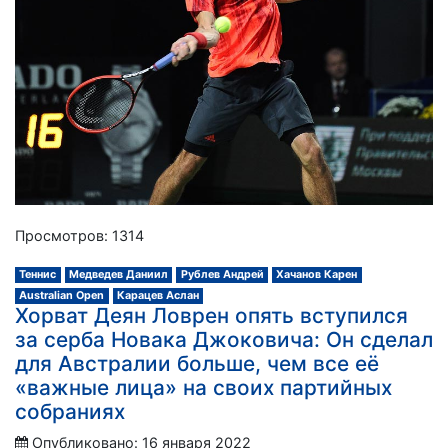
Просмотров: 1314
Теннис
Медведев Даниил
Рублев Андрей
Хачанов Карен
Australian Open
Карацев Аслан
Хорват Деян Ловрен опять вступился
за серба Новака Джоковича: Он сделал
для Австралии больше, чем все её
«важные лица» на своих партийных
собраниях
Опубликовано: 16 января 2022