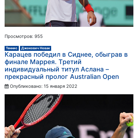
Просмотров: 955
Теннис
Джокович Новак
Карацев победил в Сиднее, обыграв в
финале Маррея. Третий
индивидуальный титул Аслана –
прекрасный пролог Australian Open
Опубликовано: 15 января 2022