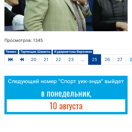
Просмотров: 1345
Теннис
Тарпищев Шамиль
Кудерметова Вероника
20
21
22
23
...
25
26
27
Следующий номер "Спорт уик-энда" выйдет
в понедельник,
10 августа